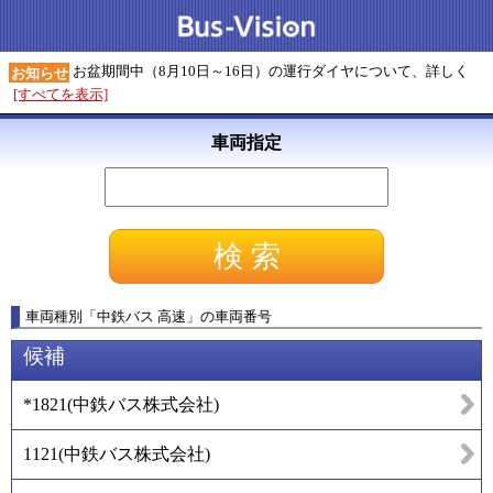
お盆期間中（8月10日～16日）の運行ダイヤについて、詳しく
お知らせ
[すべてを表示]
車両指定
車両種別
「
中鉄バス 高速
」
の車両番号
候補
*1821
(
中鉄バス株式会社
)
1121
(
中鉄バス株式会社
)