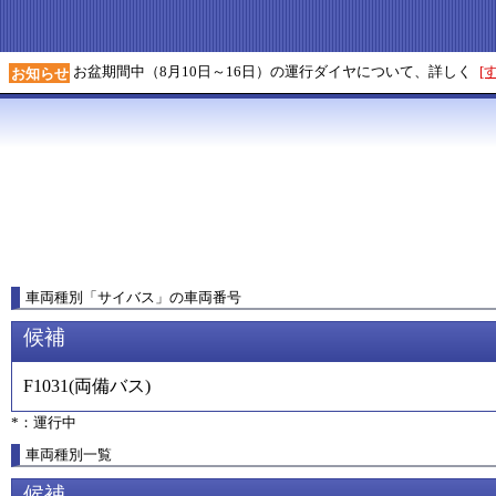
お盆期間中（8月10日～16日）の運行ダイヤについて、詳しく
[
お知らせ
車両種別
「
サイバス
」
の車両番号
候補
F1031
(
両備バス
)
*：運行中
車両種別一覧
候補