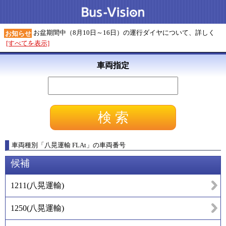
お盆期間中（8月10日～16日）の運行ダイヤについて、詳しく
お知らせ
[すべてを表示]
車両指定
車両種別
「
八晃運輸 FLAt
」
の車両番号
候補
1211
(
八晃運輸
)
1250
(
八晃運輸
)