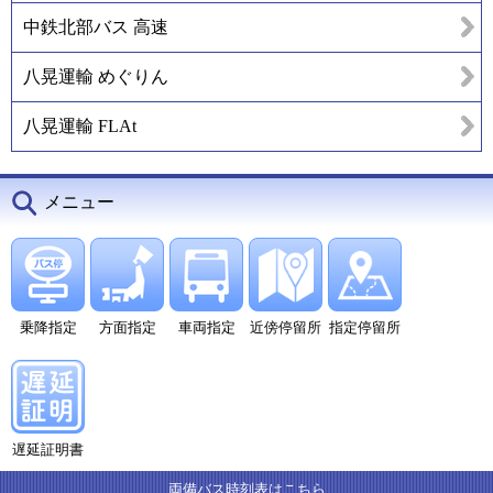
中鉄北部バス 高速
八晃運輸 めぐりん
八晃運輸 FLAt
メニュー
乗降指定
方面指定
車両指定
近傍停留所
指定停留所
遅延証明書
両備バス時刻表はこちら