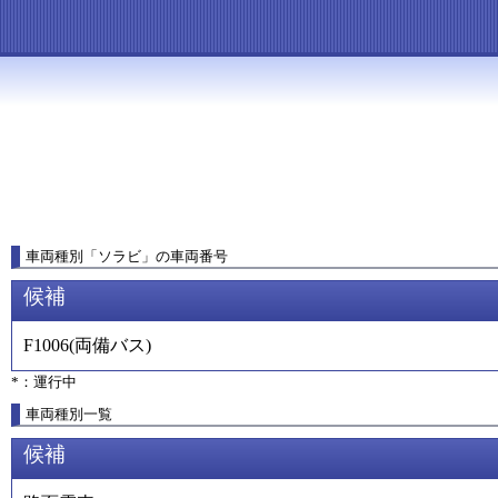
車両種別
「
ソラビ
」
の車両番号
候補
F1006
(
両備バス
)
*：運行中
車両種別一覧
候補