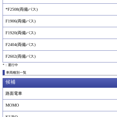
*F2508
(
両備バス
)
F1906
(
両備バス
)
F1920
(
両備バス
)
F2404
(
両備バス
)
F2602
(
両備バス
)
*：運行中
車両種別一覧
候補
路面電車
MOMO
KURO