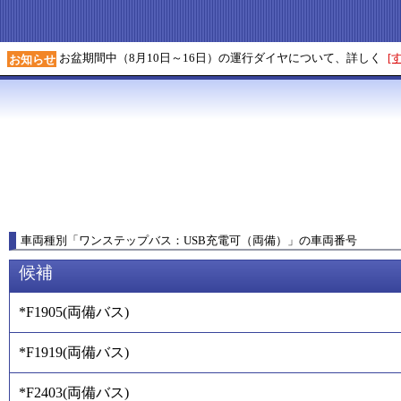
お盆期間中（8月10日～16日）の運行ダイヤについて、詳しく
[
お知らせ
車両種別
「
ワンステップバス：USB充電可（両備）
」
の車両番号
候補
*F1905
(
両備バス
)
*F1919
(
両備バス
)
*F2403
(
両備バス
)