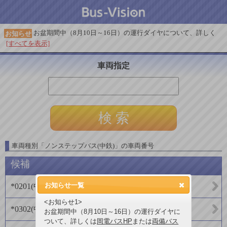
お盆期間中（8月10日～16日）の運行ダイヤについて、詳しく
お知らせ
[すべてを表示]
車両指定
車両種別
「
ノンステップバス(中鉄)
」
の車両番号
候補
お知らせ一覧
*0201
(
中鉄バス株式会社
)
<お知らせ1>
*0302
(
中鉄バス株式会社
)
お盆期間中（8月10日～16日）の運行ダイヤに
ついて、詳しくは
岡電バスHP
または
両備バス