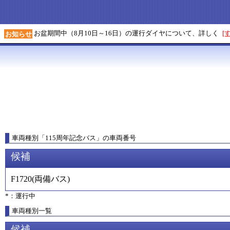
お盆期間中（8月10日～16日）の運行ダイヤについて、詳しく
[
お知らせ
車両種別
「
115周年記念バス
」
の車両番号
候補
F1720
(
両備バス
)
*：運行中
車両種別一覧
候補