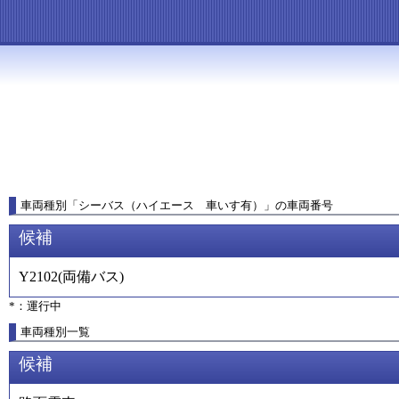
車両種別
「
シーバス（ハイエース 車いす有）
」
の車両番号
候補
Y2102
(
両備バス
)
*：運行中
車両種別一覧
候補