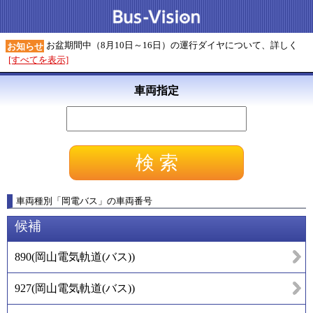
お盆期間中（8月10日～16日）の運行ダイヤについて、詳しく
お知らせ
[すべてを表示]
車両指定
車両種別
「
岡電バス
」
の車両番号
候補
890
(
岡山電気軌道(バス)
)
927
(
岡山電気軌道(バス)
)