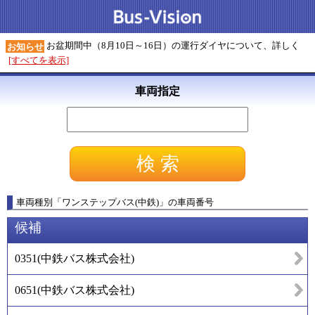
お盆期間中（8月10日～16日）の運行ダイヤについて、詳しく
お知らせ
[すべてを表示]
車両指定
車両種別
「
ワンステップバス(中鉄)
」
の車両番号
候補
0351
(
中鉄バス株式会社
)
0651
(
中鉄バス株式会社
)