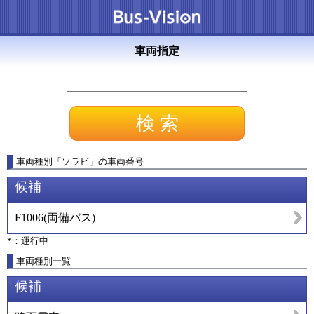
車両指定
車両種別
「
ソラビ
」
の車両番号
候補
F1006
(
両備バス
)
*：運行中
車両種別一覧
候補