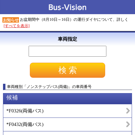
お盆期間中（8月10日～16日）の運行ダイヤについて、詳しく
お知らせ
[すべてを表示]
車両指定
車両種別
「
ノンステップバス(両備)
」
の車両番号
候補
*F0326
(
両備バス
)
*F0432
(
両備バス
)