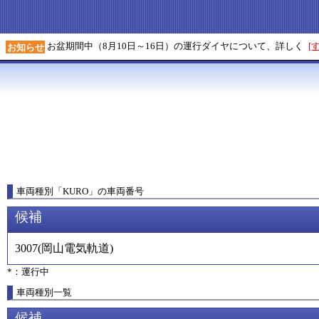
お盆期間中（8月10日～16日）の運行ダイヤについて、詳しく
[
お知らせ
車両種別
「
KURO
」
の車両番号
候補
3007
(
岡山電気軌道
)
*：運行中
車両種別一覧
候補