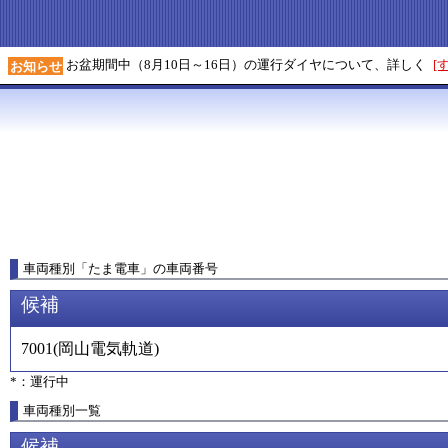
お盆期間中（8月10日～16日）の運行ダイヤについて、詳しく
[
お知らせ
車両種別
「
たま電車
」
の車両番号
候補
7001
(
岡山電気軌道
)
*：運行中
車両種別一覧
候補