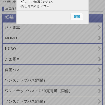
HP
にてご確認ください。
*：運行中
(岡山電気軌道(バス))
車両種別一覧
確認
候補
路面電車
MOMO
KURO
たま電車
両備バス
ワンステップバス(両備)
ワンステップバス：USB充電可（両備）
ノンステップバス(両備)