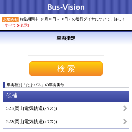
お盆期間中（8月10日～16日）の運行ダイヤについて、詳しく
お知らせ
[すべてを表示]
車両指定
車両種別
「
たまバス
」
の車両番号
候補
521
(
岡山電気軌道(バス)
)
522
(
岡山電気軌道(バス)
)