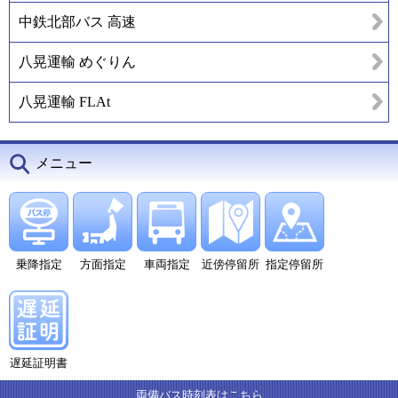
中鉄北部バス 高速
八晃運輸 めぐりん
八晃運輸 FLAt
メニュー
乗降指定
方面指定
車両指定
近傍停留所
指定停留所
遅延証明書
両備バス時刻表はこちら