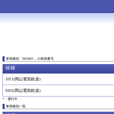
車両種別
「
MOMO
」
の車両番号
候補
1011
(
岡山電気軌道
)
9201
(
岡山電気軌道
)
*：運行中
車両種別一覧