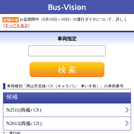
お盆期間中（8月10日～16日）の運行ダイヤについて、詳しく
お知らせ
[すべてを表示]
車両指定
車両種別
「
岡山市支線バス（キャラバン 車いす有）
」
の車両番号
候補
N2511
(
両備バス
)
N2612
(
両備バス
)
*：運行中