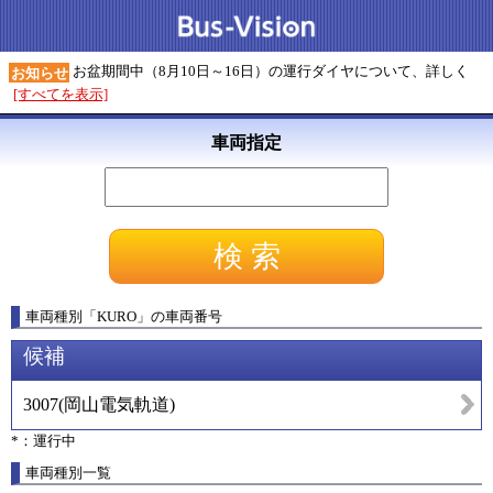
お盆期間中（8月10日～16日）の運行ダイヤについて、詳しく
お知らせ
[すべてを表示]
車両指定
車両種別
「
KURO
」
の車両番号
候補
3007
(
岡山電気軌道
)
*：運行中
車両種別一覧