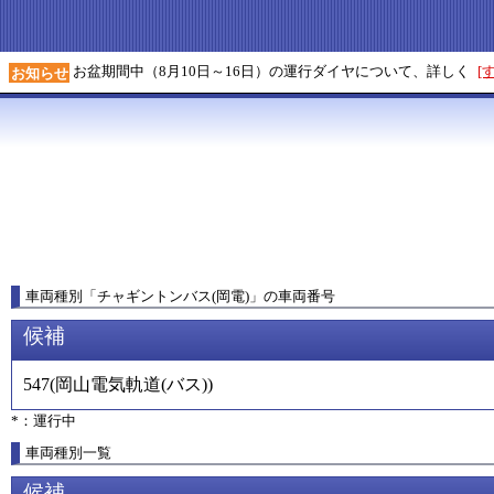
お盆期間中（8月10日～16日）の運行ダイヤについて、詳しく
[
お知らせ
車両種別
「
チャギントンバス(岡電)
」
の車両番号
候補
547
(
岡山電気軌道(バス)
)
*：運行中
車両種別一覧
候補