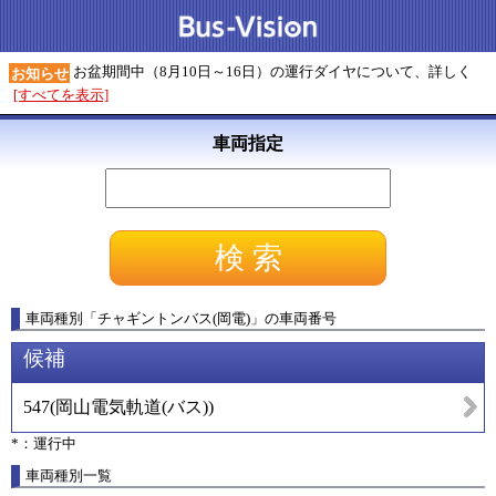
お盆期間中（8月10日～16日）の運行ダイヤについて、詳しく
お知らせ
[すべてを表示]
車両指定
車両種別
「
チャギントンバス(岡電)
」
の車両番号
候補
547
(
岡山電気軌道(バス)
)
*：運行中
車両種別一覧