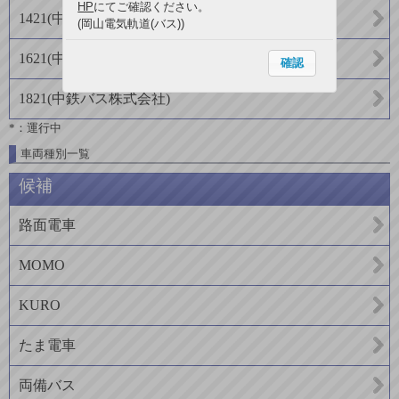
HP
にてご確認ください。
1421
(
中鉄バス株式会社
)
(岡山電気軌道(バス))
1621
(
中鉄バス株式会社
)
確認
1821
(
中鉄バス株式会社
)
*：運行中
車両種別一覧
候補
路面電車
MOMO
KURO
たま電車
両備バス