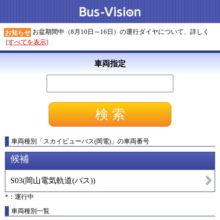
お盆期間中（8月10日～16日）の運行ダイヤについて、詳しく
お知らせ
[すべてを表示]
車両指定
車両種別
「
スカイビューバス(岡電)
」
の車両番号
候補
S03
(
岡山電気軌道(バス)
)
*：運行中
車両種別一覧