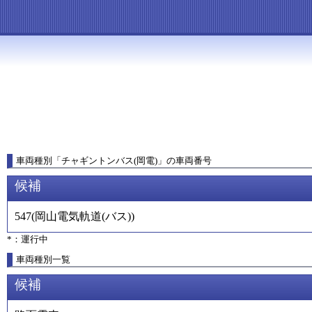
車両種別
「
チャギントンバス(岡電)
」
の車両番号
候補
547
(
岡山電気軌道(バス)
)
*：運行中
車両種別一覧
候補