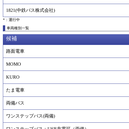
1821
(
中鉄バス株式会社
)
*：運行中
車両種別一覧
候補
路面電車
MOMO
KURO
たま電車
両備バス
ワンステップバス(両備)
ワンステップバス：USB充電可（両備）