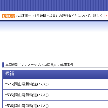
お盆期間中（8月10日～16日）の運行ダイヤについて、詳しく
[
お知らせ
車両種別
「
ノンステップバス(岡電)
」
の車両番号
候補
*525
(
岡山電気軌道(バス)
)
*535
(
岡山電気軌道(バス)
)
*536
(
岡山電気軌道(バス)
)