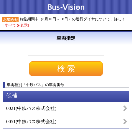
お盆期間中（8月10日～16日）の運行ダイヤについて、詳しく
お知らせ
[すべてを表示]
車両指定
車両種別
「
中鉄バス
」
の車両番号
候補
0021
(
中鉄バス株式会社
)
0051
(
中鉄バス株式会社
)