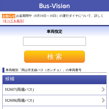
お盆期間中（8月10日～16日）の運行ダイヤについて、詳しく
お知らせ
[すべてを表示]
車両指定
車両種別
「
岡山市支線バス（ポンチョ）
」
の車両番号
候補
H2607
(
両備バス
)
H2608
(
両備バス
)