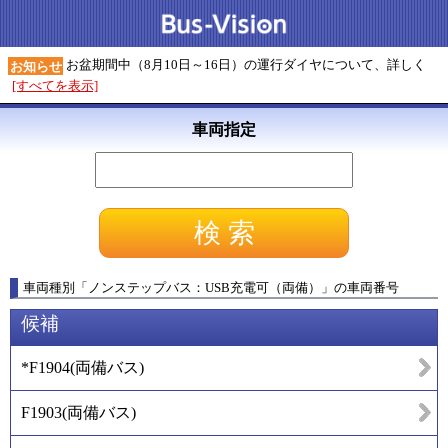
お盆期間中（8月10日～16日）の運行ダイヤについて、詳しく
お知らせ
[すべてを表示]
車両指定
車両種別
「
ノンステップバス：USB充電可（両備）
」
の車両番号
候補
*F1904
(
両備バス
)
F1903
(
両備バス
)