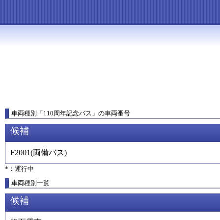
車両種別
「
110周年記念バス
」
の車両番号
候補
F2001
(
両備バス
)
*：運行中
車両種別一覧
候補