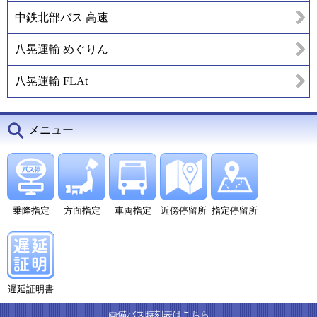
中鉄北部バス 高速
八晃運輸 めぐりん
八晃運輸 FLAt
メニュー
乗降指定
方面指定
車両指定
近傍停留所
指定停留所
遅延証明書
両備バス時刻表はこちら