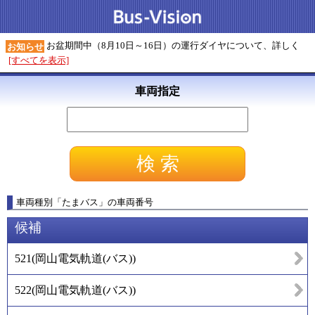
お盆期間中（8月10日～16日）の運行ダイヤについて、詳しく
お知らせ
[すべてを表示]
車両指定
車両種別
「
たまバス
」
の車両番号
候補
521
(
岡山電気軌道(バス)
)
522
(
岡山電気軌道(バス)
)