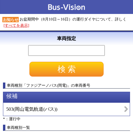
お盆期間中（8月10日～16日）の運行ダイヤについて、詳しく
お知らせ
[すべてを表示]
車両指定
車両種別
「
ファジアーノバス(岡電)
」
の車両番号
候補
503
(
岡山電気軌道(バス)
)
*：運行中
車両種別一覧