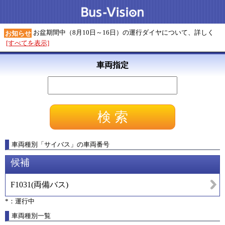
お盆期間中（8月10日～16日）の運行ダイヤについて、詳しく
お知らせ
[すべてを表示]
車両指定
車両種別
「
サイバス
」
の車両番号
候補
F1031
(
両備バス
)
*：運行中
車両種別一覧