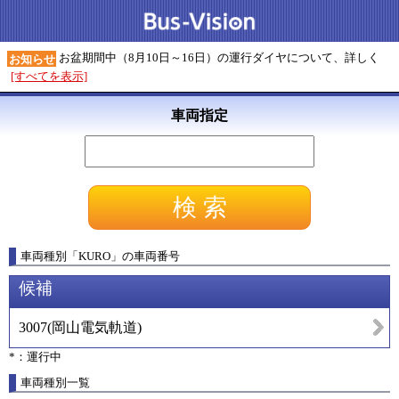
お盆期間中（8月10日～16日）の運行ダイヤについて、詳しく
お知らせ
[すべてを表示]
車両指定
車両種別
「
KURO
」
の車両番号
候補
3007
(
岡山電気軌道
)
*：運行中
車両種別一覧