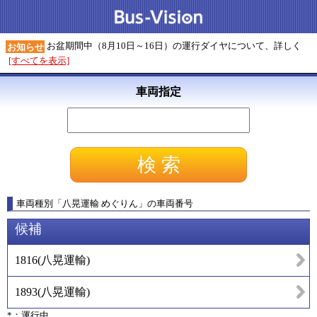
お盆期間中（8月10日～16日）の運行ダイヤについて、詳しく
お知らせ
[すべてを表示]
車両指定
車両種別
「
八晃運輸 めぐりん
」
の車両番号
候補
1816
(
八晃運輸
)
1893
(
八晃運輸
)
*：運行中