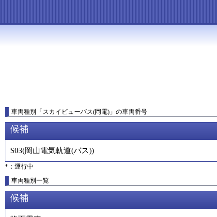
車両種別
「
スカイビューバス(岡電)
」
の車両番号
候補
S03
(
岡山電気軌道(バス)
)
*：運行中
車両種別一覧
候補