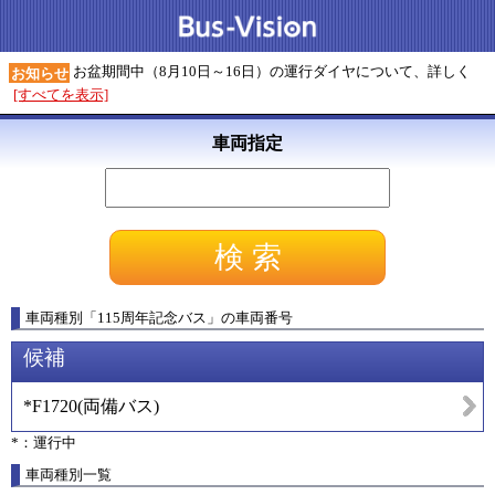
お盆期間中（8月10日～16日）の運行ダイヤについて、詳しく
お知らせ
[すべてを表示]
車両指定
車両種別
「
115周年記念バス
」
の車両番号
候補
*F1720
(
両備バス
)
*：運行中
車両種別一覧