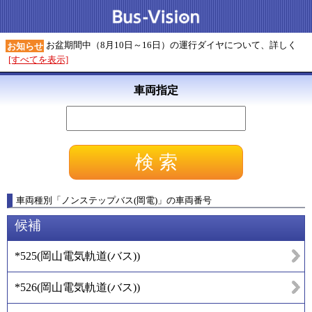
お盆期間中（8月10日～16日）の運行ダイヤについて、詳しく
お知らせ
[すべてを表示]
車両指定
車両種別
「
ノンステップバス(岡電)
」
の車両番号
候補
*525
(
岡山電気軌道(バス)
)
*526
(
岡山電気軌道(バス)
)