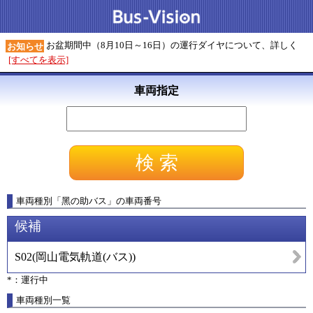
お盆期間中（8月10日～16日）の運行ダイヤについて、詳しく
お知らせ
[すべてを表示]
車両指定
車両種別
「
黑の助バス
」
の車両番号
候補
S02
(
岡山電気軌道(バス)
)
*：運行中
車両種別一覧