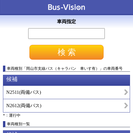
車両指定
車両種別
「
岡山市支線バス（キャラバン 車いす有）
」
の車両番号
候補
N2511
(
両備バス
)
N2612
(
両備バス
)
*：運行中
車両種別一覧