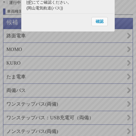
HP
にてご確認ください。
*：運行中
(岡山電気軌道(バス))
車両種別一覧
確認
候補
路面電車
MOMO
KURO
たま電車
両備バス
ワンステップバス(両備)
ワンステップバス：USB充電可（両備）
ノンステップバス(両備)