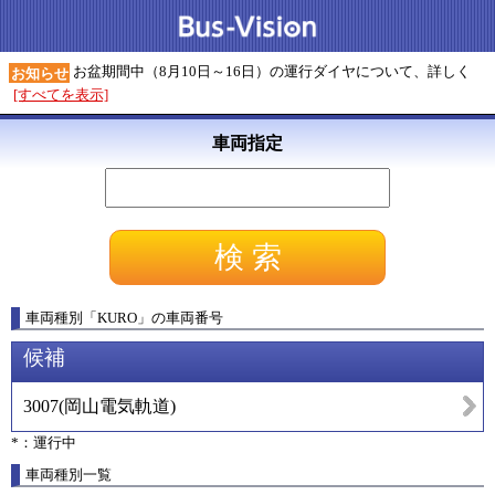
お盆期間中（8月10日～16日）の運行ダイヤについて、詳しく
お知らせ
[すべてを表示]
車両指定
車両種別
「
KURO
」
の車両番号
候補
3007
(
岡山電気軌道
)
*：運行中
車両種別一覧