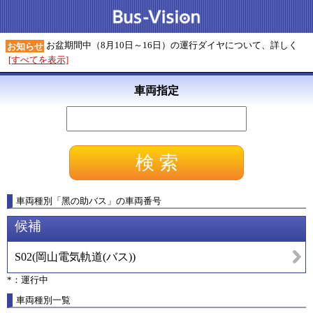
お盆期間中（8月10日～16日）の運行ダイヤについて、詳しく
お知らせ
[すべてを表示]
車両指定
車両種別
「
黑の助バス
」
の車両番号
候補
S02
(
岡山電気軌道(バス)
)
*：運行中
車両種別一覧