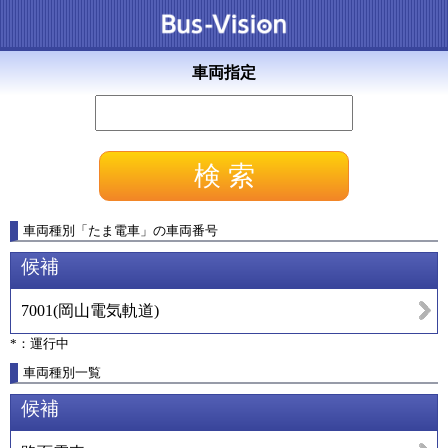
車両指定
車両種別
「
たま電車
」
の車両番号
候補
7001
(
岡山電気軌道
)
*：運行中
車両種別一覧
候補