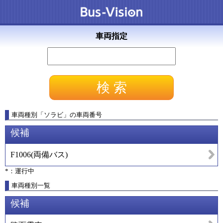
車両指定
車両種別
「
ソラビ
」
の車両番号
候補
F1006
(
両備バス
)
*：運行中
車両種別一覧
候補