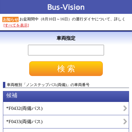
お盆期間中（8月10日～16日）の運行ダイヤについて、詳しく
お知らせ
[すべてを表示]
車両指定
車両種別
「
ノンステップバス(両備)
」
の車両番号
候補
*F0432
(
両備バス
)
*F0433
(
両備バス
)