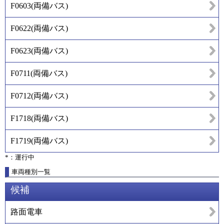
F0603
(
両備バス
)
F0622
(
両備バス
)
F0623
(
両備バス
)
F0711
(
両備バス
)
F0712
(
両備バス
)
F1718
(
両備バス
)
F1719
(
両備バス
)
*：運行中
車両種別一覧
候補
路面電車