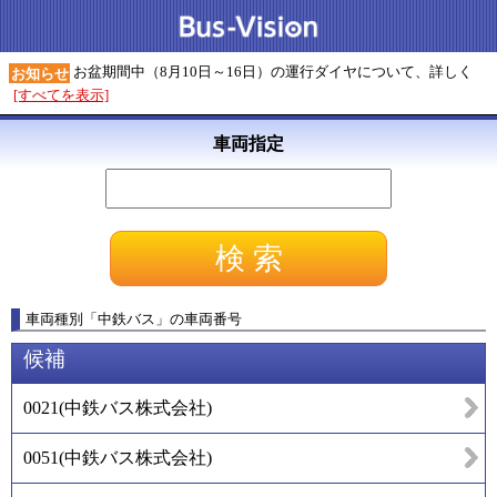
お盆期間中（8月10日～16日）の運行ダイヤについて、詳しく
お知らせ
[すべてを表示]
車両指定
車両種別
「
中鉄バス
」
の車両番号
候補
0021
(
中鉄バス株式会社
)
0051
(
中鉄バス株式会社
)