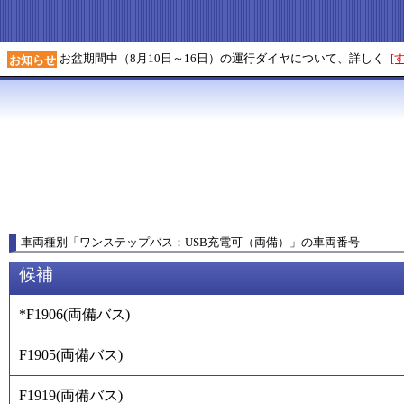
お盆期間中（8月10日～16日）の運行ダイヤについて、詳しく
[
お知らせ
車両種別
「
ワンステップバス：USB充電可（両備）
」
の車両番号
候補
*F1906
(
両備バス
)
F1905
(
両備バス
)
F1919
(
両備バス
)