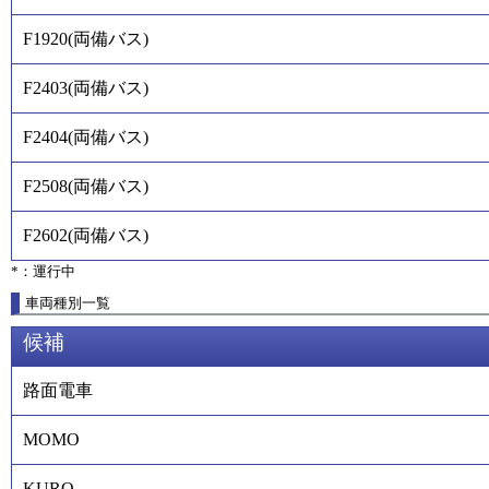
F1920
(
両備バス
)
F2403
(
両備バス
)
F2404
(
両備バス
)
F2508
(
両備バス
)
F2602
(
両備バス
)
*：運行中
車両種別一覧
候補
路面電車
MOMO
KURO