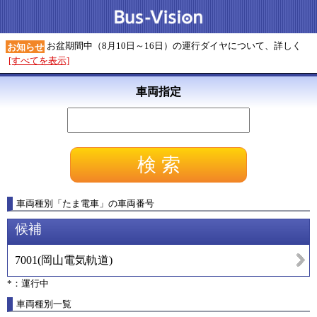
お盆期間中（8月10日～16日）の運行ダイヤについて、詳しく
お知らせ
[すべてを表示]
車両指定
車両種別
「
たま電車
」
の車両番号
候補
7001
(
岡山電気軌道
)
*：運行中
車両種別一覧