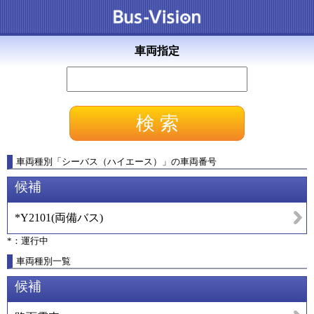
車両指定
車両種別
「
シーバス（ハイエース）
」
の車両番号
候補
*Y2101
(
両備バス
)
*：運行中
車両種別一覧
候補